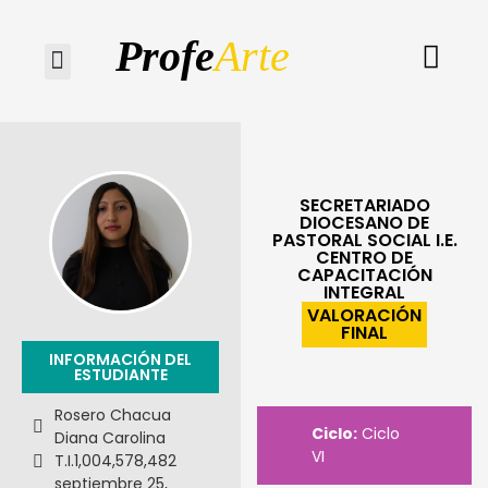
Profe
Arte
Quiénes somos
SECRETARIADO
DIOCESANO DE
PASTORAL SOCIAL I.E.
CENTRO DE
CAPACITACIÓN
INTEGRAL
VALORACIÓN
FINAL
INFORMACIÓN DEL
ESTUDIANTE
Rosero Chacua
Ciclo:
Ciclo
Diana Carolina
VI
T.I.
1,004,578,482
septiembre 25,