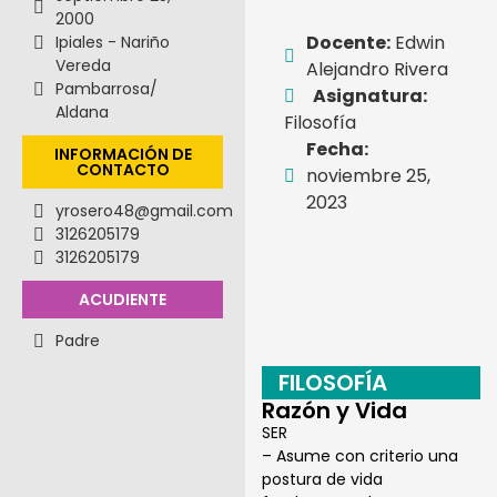
2000
Docente:
Edwin
Ipiales - Nariño
Vereda
Alejandro Rivera
Pambarrosa/
Asignatura:
Aldana
Filosofía
Fecha:
INFORMACIÓN DE
CONTACTO
noviembre 25,
2023
yrosero48@gmail.com
3126205179
3126205179
ACUDIENTE
Padre
FILOSOFÍA
Razón y Vida
SER
– Asume con criterio una
postura de vida