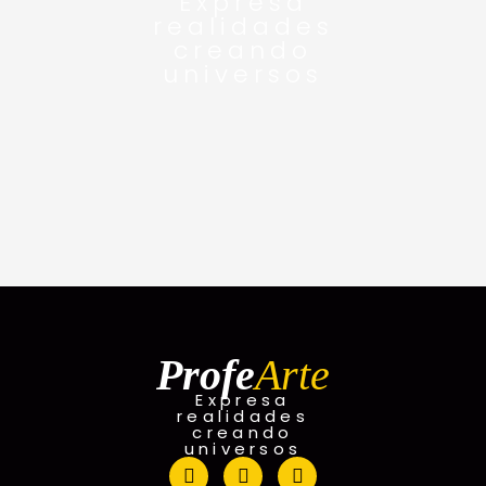
Expresa
realidades
creando
universos
Profe
Arte
Expresa
realidades
creando
universos