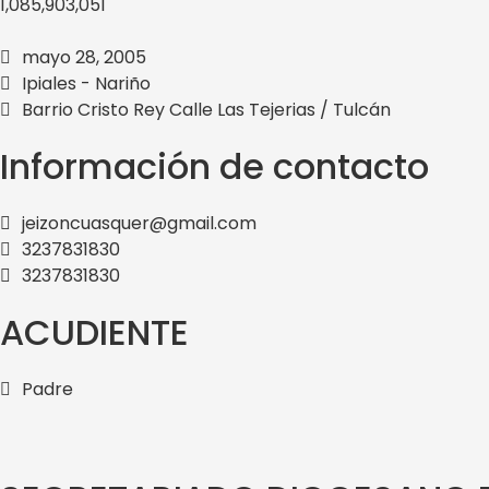
1,085,903,051
mayo 28, 2005
Ipiales - Nariño
Barrio Cristo Rey Calle Las Tejerias / Tulcán
Información de contacto
jeizoncuasquer@gmail.com
3237831830
3237831830
ACUDIENTE
Padre