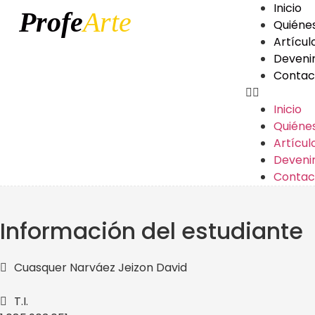
Inicio
Profe
Arte
Quiéne
Artícul
Deveni
Contac
Inicio
Quiéne
Artícul
Deveni
Contac
Información del estudiante
Cuasquer Narváez Jeizon David
T.I.