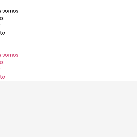
s somos
os
r
to
s somos
os
r
to