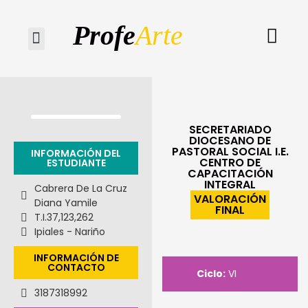
Profe
Arte
Quiénes somos
SECRETARIADO
DIOCESANO DE
PASTORAL SOCIAL I.E.
INFORMACIÓN DEL
CENTRO DE
ESTUDIANTE
CAPACITACIÓN
INTEGRAL
Cabrera De La Cruz
VALORACIÓN
Diana Yamile
FINAL
T.I.
37,123,262
Ipiales - Nariño
INFORMACIÓN DE
CONTACTO
Ciclo:
VI
3187318992