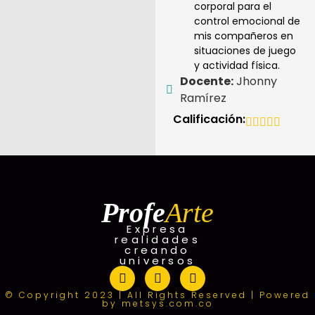
corporal para el
control emocional de
mis compañeros en
situaciones de juego
y actividad física.
Docente:
Jhonny
Ramírez
Calificación:
Profe
Arte
Expresa
realidades
creando
universos
© Copyright 2023 | All Rights Reserved | Powered
by metsys.com.co